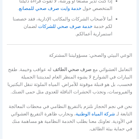
إذا كنت تدير مصنعاً أو ورشة، لا تفوت قراءة دليلنا
المتخصص حول
خدمة وايت صرف صحي للمصانع
.
أما لأصحاب الشركات والمكاتب الإدارية، فقد خصصنا
لكم خدمة
خدمة صرف صحي للشركات
لضمان
استمرارية أعمالكم.
الوعي البيئي والصحي: مسؤوليتنا المشتركة
التعامل العشوائي مع
صرف صحي الطائف
له عواقب وخيمة. طفح
البيارات في الشوارع لا يشوه المنظر العام لمدينتنا الجميلة
فحسب، بل هو قنبلة موقوتة للأمراض. المياه الملوثة تنقل البكتيريا
والفيروسات، وتجذب الحشرات الناقلة للعدوى مثل حمى الضنك.
نحن في نجم الحجاز نلتزم بالتفريغ النظامي في محطات المعالجة
التابعة لـ
شركة المياه الوطنية
، ونحارب ظاهرة التفريغ العشوائي
في الأودية. تعاونك معنا بطلب الخدمة النظامية هو مساهمة منك
في حماية بيئة الطائف.