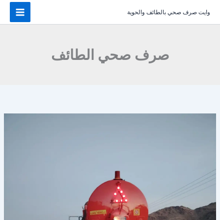
خطي
وايت صرف صحي بالطائف والحوية
لى
لمحتوى
صرف صحي الطائف