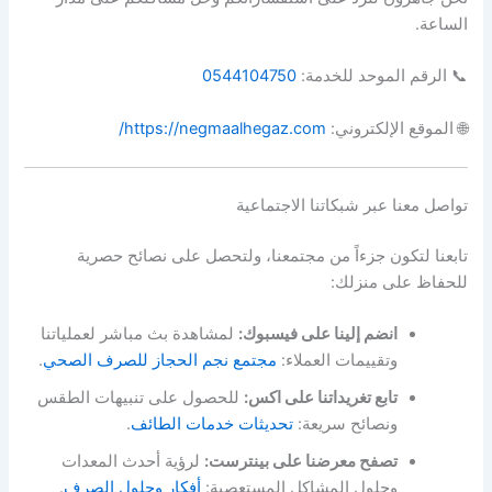
الساعة.
📞 الرقم الموحد للخدمة:
0544104750
🌐 الموقع الإلكتروني:
https://negmaalhegaz.com/
تواصل معنا عبر شبكاتنا الاجتماعية
تابعنا لتكون جزءاً من مجتمعنا، ولتحصل على نصائح حصرية
للحفاظ على منزلك:
انضم إلينا على فيسبوك:
لمشاهدة بث مباشر لعملياتنا
وتقييمات العملاء:
مجتمع نجم الحجاز للصرف الصحي
.
تابع تغريداتنا على اكس:
للحصول على تنبيهات الطقس
ونصائح سريعة:
تحديثات خدمات الطائف
.
تصفح معرضنا على بينترست:
لرؤية أحدث المعدات
وحلول المشاكل المستعصية:
أفكار وحلول الصرف
.