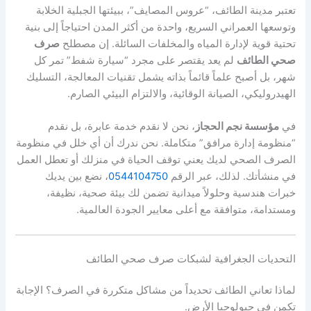
تعتبر مدينة الطائف، “عروس المصايف”، ببيئتها الجبلية الخلابة
وتوسعها العمراني السريع، واحدة من أكثر المدن احتياجاً إلى بنية
تحتية قوية لإدارة المياه والمخلفات السائلة. إن مصطلح
صرف
صحي الطائف
لم يعد يقتصر على مجرد “سيارة شفط” تمر كل
شهر، بل أصبح علماً قائماً بذاته يشمل تقنيات المعالجة، التسليك
الهيدروليكي، الصيانة الوقائية، والالتزام البيئي الصارم.
في
مؤسسة نجم الحجاز
، نحن لا نقدم خدمة عابرة، بل نقدم
“منظومة إدارة مرافق” متكاملة. نحن ندرك أن أي خلل في منظومة
الصرف الصحي لديك يعني توقف الحياة في منزلك أو تعطل العمل
في منشأتك. لذلك، عبر الرقم
0544104750
، نضع بين يديك
خبرات هندسية وحلولاً ميدانية تضمن لك بيئة صحية، نظيفة،
ومستدامة، متوافقة مع أعلى معايير الجودة العالمية.
التحديات الجغرافية لشبكات صرف صحي الطائف
لماذا تعاني الطائف تحديداً من مشاكل متكررة في الصرف؟ الإجابة
تكمن في جيولوجيا الأرض.