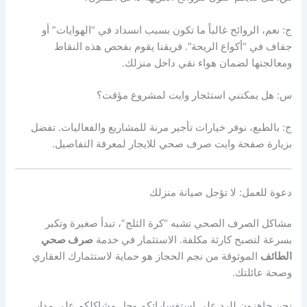
ج: نعم، الروائح غالباً ما تكون بسبب انسداد في “الهوايات” أو
جفاف في “أكواع الريحة”. فريقنا يقوم بفحص هذه النقاط
ومعالجتها لضمان هواء نقي داخل منزلك.
س: هل يمكنني استئجار وايت لمشروع مؤقت؟
ج: بالطبع، نوفر خيارات تأجير مرنة للمشاريع والفعاليات. تفضل
بزيارة صفحة وايت صرف صحي للايجار لمعرفة التفاصيل.
دعوة للعمل: لا تؤجل صيانة منزلك
مشاكل الصرف الصحي تشبه “كرة الثلج”، تبدأ صغيرة وتكبر
بسرعة لتصبح كارثة مكلفة. الاستثمار في خدمة
صرف صحي
الطائف
الموثوقة من نجم الحجاز هو حماية لاستثمارك العقاري
وصحة عائلتك.
نحن جاهزون للرد على استفساراتكم وحل مشاكلكم على مدار