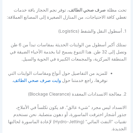
تحت مظلة
صرف صحي الطائف
، توفر نجم الحجاز باقة خدمات
تغطي كافة الاحتياجات، من المنازل الصغيرة إلى المصانع العملاقة:
1. أسطول النقل والشفط (Logistics)
نمتلك أكبر أسطول من الوايتات الحديثة بمقاسات تبدأ من 6 طن
وتصل إلى 32 طن. هذا التنوع يسمح لنا بخدمة الأحياء الضيقة في
المنطقة المركزية، والمجمعات الكبيرة في الحوية والسيل.
للمزيد من التفاصيل حول أنواع ومقاسات الوايتات التي
نوفرها، راجع خدمتنا حول
وايت صرف صحي الطائف
.
2. معالجة الانسدادات المعقدة (Blockage Clearance)
الانسداد ليس مجرد “شيء عالق”. قد يكون تكلساً في الأملاح،
جذور أشجار اخترقت الماسورة، أو دهون متصلبة. نحن نستخدم
تقنيات “النفث المائي” (Hydro-Jetting) لإعادة الماسورة لحالتها
الجديدة.